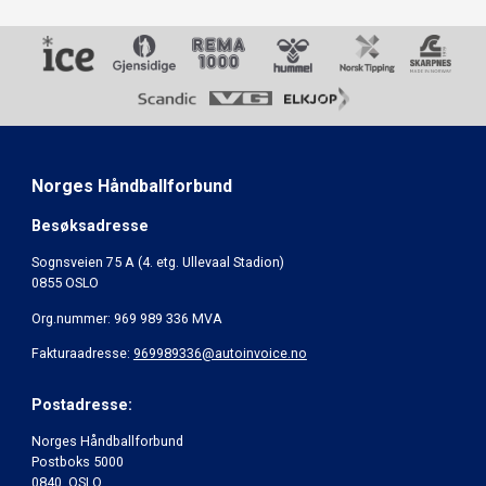
Norges Håndballforbund
Besøksadresse
Sognsveien 75 A (4. etg. Ullevaal Stadion)
0855 OSLO
Org.nummer: 969 989 336 MVA
Fakturaadresse:
969989336@autoinvoice.no
Postadresse:
Norges Håndballforbund
Postboks 5000
0840 OSLO