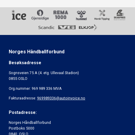
Norges Håndballforbund
Besøksadresse
Sognsveien 75 A (4. etg. Ullevaal Stadion)
0855 OSLO
Org.nummer: 969 989 336 MVA
Fakturaadresse:
969989336@autoinvoice.no
Postadresse:
Norges Håndballforbund
Postboks 5000
0840 OSLO