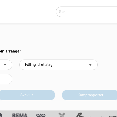
som arrangør
Skriv ut
Kamprapporter