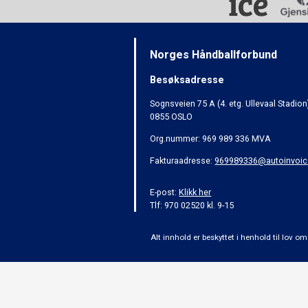
Norges Håndballforbund
Besøksadresse
Sognsveien 75 A (4. etg. Ullevaal Stadion
0855 OSLO
Org.nummer: 969 989 336 MVA
Fakturaadresse:
969989336@autoinvoic
E-post:
Klikk her
Tlf: 970 02520 kl. 9-15
Alt innhold er beskyttet i henhold til lov