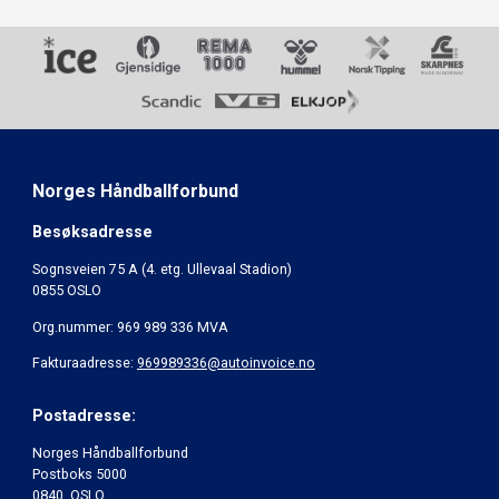
Norges Håndballforbund
Besøksadresse
Sognsveien 75 A (4. etg. Ullevaal Stadion)
0855 OSLO
Org.nummer: 969 989 336 MVA
Fakturaadresse:
969989336@autoinvoice.no
Postadresse:
Norges Håndballforbund
Postboks 5000
0840 OSLO