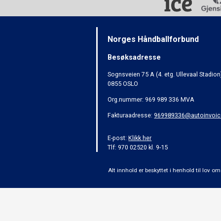
Norges Håndballforbund
Besøksadresse
Sognsveien 75 A (4. etg. Ullevaal Stadion
0855 OSLO
Org.nummer: 969 989 336 MVA
Fakturaadresse:
969989336@autoinvoic
E-post:
Klikk her
Tlf: 970 02520 kl. 9-15
Alt innhold er beskyttet i henhold til lov