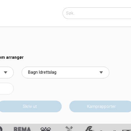
som arrangør
Skriv ut
Kamprapporter