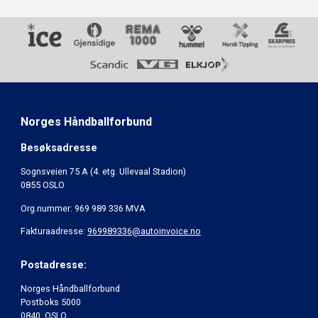
Norges Håndballforbund
Besøksadresse
Sognsveien 75 A (4. etg. Ullevaal Stadion)
0855 OSLO
Org.nummer: 969 989 336 MVA
Fakturaadresse:
969989336@autoinvoice.no
Postadresse:
Norges Håndballforbund
Postboks 5000
0840 OSLO