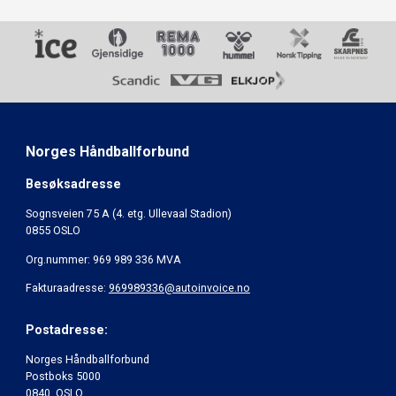
Norges Håndballforbund
Besøksadresse
Sognsveien 75 A (4. etg. Ullevaal Stadion)
0855 OSLO
Org.nummer: 969 989 336 MVA
Fakturaadresse:
969989336@autoinvoice.no
Postadresse:
Norges Håndballforbund
Postboks 5000
0840 OSLO