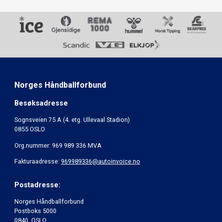
Norges Håndballforbund
Besøksadresse
Sognsveien 75 A (4. etg. Ullevaal Stadion)
0855 OSLO
Org.nummer: 969 989 336 MVA
Fakturaadresse:
969989336@autoinvoice.no
Postadresse:
Norges Håndballforbund
Postboks 5000
0840 OSLO