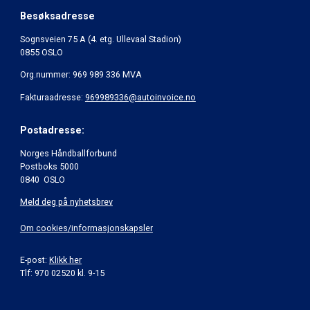
Besøksadresse
Sognsveien 75 A (4. etg. Ullevaal Stadion)
0855 OSLO
Org.nummer: 969 989 336 MVA
Fakturaadresse:
969989336@autoinvoice.no
Postadresse:
Norges Håndballforbund
Postboks 5000
0840 OSLO
Meld deg på nyhetsbrev
Om cookies/informasjonskapsler
E-post:
Klikk her
Tlf: 970 02520 kl. 9-15