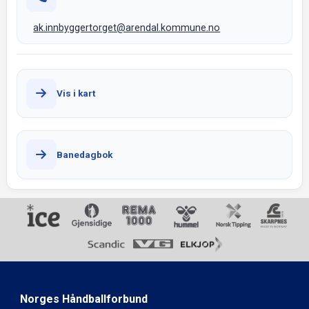
ak.innbyggertorget@arendal.kommune.no
Vis i kart
Banedagbok
Norges Håndballforbund