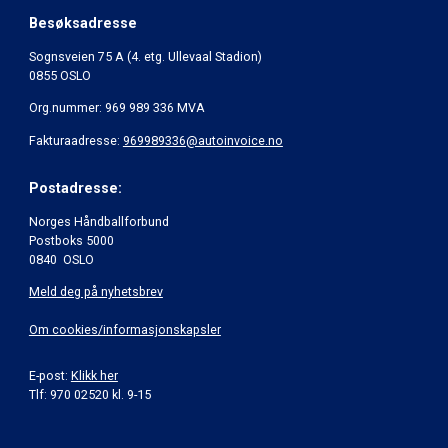
Besøksadresse
Sognsveien 75 A (4. etg. Ullevaal Stadion)
0855 OSLO
Org.nummer: 969 989 336 MVA
Fakturaadresse:
969989336@autoinvoice.no
Postadresse:
Norges Håndballforbund
Postboks 5000
0840 OSLO
Meld deg på nyhetsbrev
Om cookies/informasjonskapsler
E-post:
Klikk her
Tlf: 970 02520 kl. 9-15