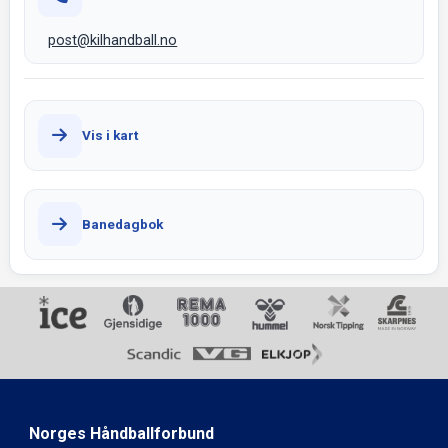
post@kilhandball.no
Vis i kart
Banedagbok
Norges Håndballforbund