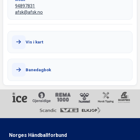
94897831
afsk@afsk.no
Vis i kart
Banedagbok
Norges Håndballforbund