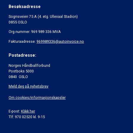
Besøksadresse
Sognsveien 75 A (4. etg. Ullevaal Stadion)
0855 OSLO
Org.nummer: 969 989 336 MVA
Fakturaadresse:
969989336@autoinvoice.no
Postadresse:
Norges Håndballforbund
Postboks 5000
0840 OSLO
Meld deg på nyhetsbrev
Om cookies/informasjonskapsler
E-post:
Klikk her
Tlf: 970 02520 kl. 9-15