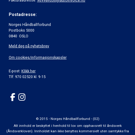
Fakturaadresse:
969989336@autoinvoice.no
Postadresse:
Norges Håndballforbund
Postboks 5000
0840 OSLO
Meld deg på nyhetsbrev
Om cookies/informasjonskapsler
E-post:
Klikk her
Tlf: 970 02520 kl. 9-15
© 2015 - Norges Håndballforbund - (02)
Alt innhold er beskyttet i henhold til lov om opphavsrett til åndsverk
(Åndsverkloven). Innholdet kan ikke benyttes kommersielt uten samtykke fra