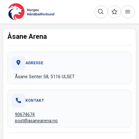
Åsane Arena
ADRESSE
Åsane Senter 58, 5116 ULSET
KONTAKT
90674674
post@asanearena.no