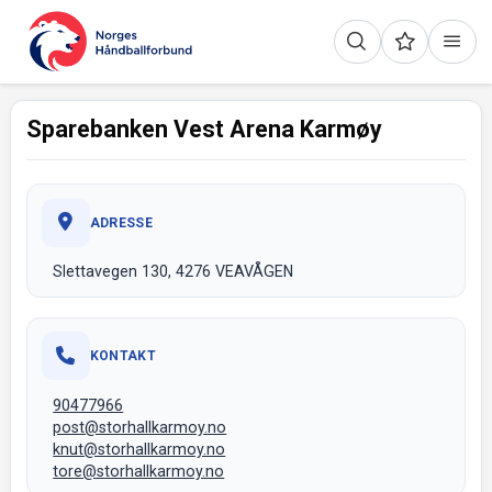
Sparebanken Vest Arena Karmøy
ADRESSE
Slettavegen 130, 4276 VEAVÅGEN
KONTAKT
90477966
post@storhallkarmoy.no
knut@storhallkarmoy.no
tore@storhallkarmoy.no