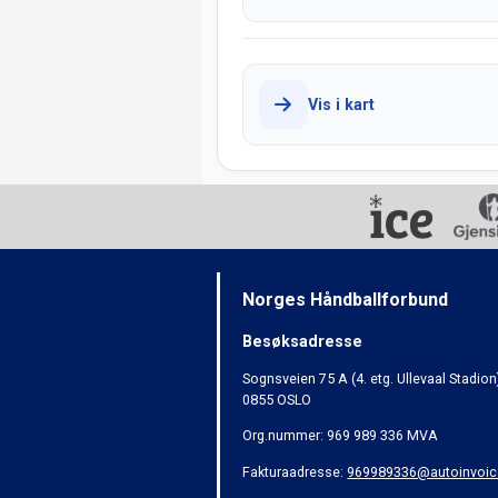
Vis i kart
Norges Håndballforbund
Besøksadresse
Sognsveien 75 A (4. etg. Ullevaal Stadion
0855 OSLO
Org.nummer: 969 989 336 MVA
Fakturaadresse:
969989336@autoinvoic