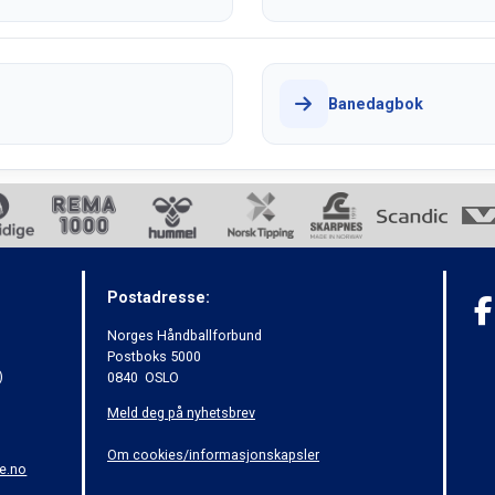
Banedagbok
Postadresse:
Norges Håndballforbund
Postboks 5000
)
0840 OSLO
Meld deg på nyhetsbrev
Om cookies/informasjonskapsler
e.no