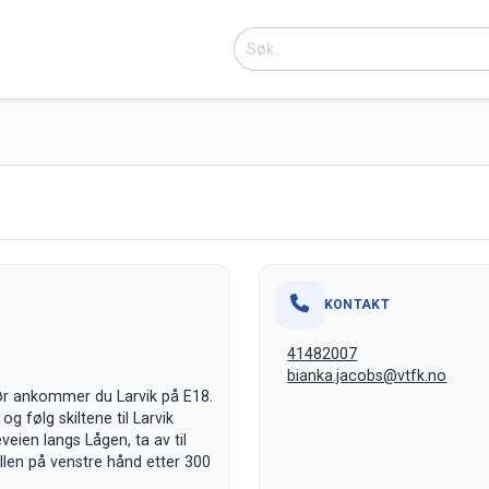
KONTAKT
41482007
bianka.jacobs@vtfk.no
sør ankommer du Larvik på E18.
 følg skiltene til Larvik
veien langs Lågen, ta av til
allen på venstre hånd etter 300