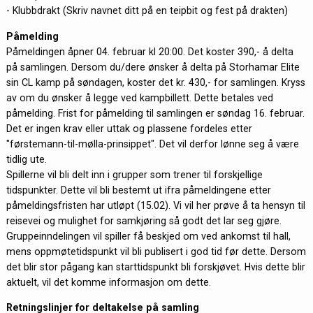
- Klubbdrakt (Skriv navnet ditt på en teipbit og fest på drakten)
Påmelding
Påmeldingen åpner 04. februar kl 20:00. Det koster 390,- å delta
på samlingen. Dersom du/dere ønsker å delta på Storhamar Elite
sin CL kamp på søndagen, koster det kr. 430,- for samlingen. Kryss
av om du ønsker å legge ved kampbillett. Dette betales ved
påmelding. Frist for påmelding til samlingen er søndag 16. februar.
Det er ingen krav eller uttak og plassene fordeles etter
"førstemann-til-mølla-prinsippet". Det vil derfor lønne seg å være
tidlig ute.
Spillerne vil bli delt inn i grupper som trener til forskjellige
tidspunkter. Dette vil bli bestemt ut ifra påmeldingene etter
påmeldingsfristen har utløpt (15.02). Vi vil her prøve å ta hensyn til
reisevei og mulighet for samkjøring så godt det lar seg gjøre.
Gruppeinndelingen vil spiller få beskjed om ved ankomst til hall,
mens oppmøtetidspunkt vil bli publisert i god tid før dette. Dersom
det blir stor pågang kan starttidspunkt bli forskjøvet. Hvis dette blir
aktuelt, vil det komme informasjon om dette.
Retningslinjer for deltakelse på samling