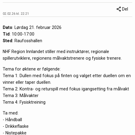
Del
02.02.26 kl. 22:21
Dato
: Lørdag 21. februar 2026
Tid
: 10:00-17:00
Sted
: Raufosshallen
NHF Region Innlandet stiller med instruktører, regionale
spillerutviklere, regionens målvaktstrenere og fysiske trenere.
Tema for øktene er følgende:
Tema 1: Dullen med fokus på finten og valget etter duellen om en
vinner eller taper duellen.
Tema 2: Kontra- og returspill med fokus igangsetting fra målvakt
Tema 3: Målvakter
Tema 4: Fysisktreining
Ta med:
- Håndball
- Drikkeflaske
- Nistepakke