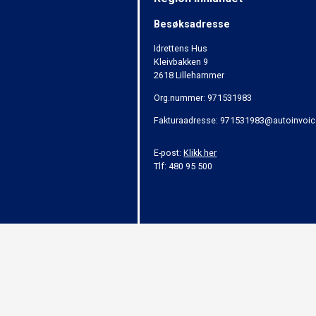
Besøksadresse
Idrettens Hus
Kleivbakken 9
2618 Lillehammer
Org.nummer: 971531983
Fakturaadresse: 971531983@autoinvoic
E-post:
Klikk her
Tlf: 480 95 500
Alt innhold er beskyttet i henhold til lov