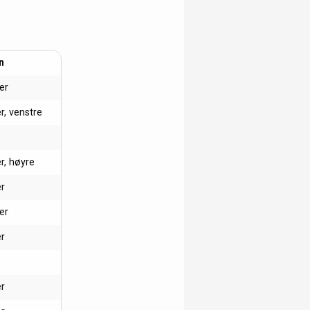
n
ler
er, venstre
er, høyre
er
er
er
er