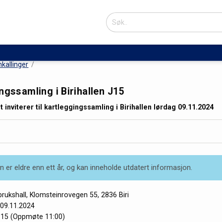
nkallinger
ngssamling i Birihallen J15
 inviterer til kartleggingssamling i Birihallen lørdag 09.11.2024
 er eldre enn ett år, og kan inneholde utdatert informasjon.
rbrukshall, Klomsteinrovegen 55, 2836 Biri
09.11.2024
:15 (Oppmøte 11:00)