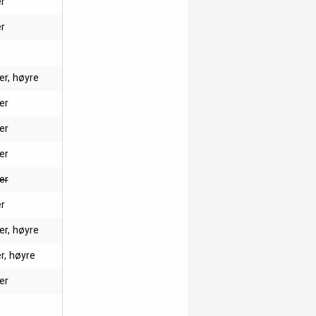
er
er
ler, høyre
er
er
ler
er
er
ler, høyre
er, høyre
er