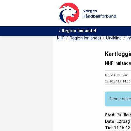
Region Innlandet
NHF
Region Innlandet
Utvikling
In
Kartleggi
NHF Innlandet
Ingrid Giverhaug
22.10.24 kl. 14:25
Denne saken
Sted:
Biri fle
Dato:
Lørdag 
Tid:
11:15-13