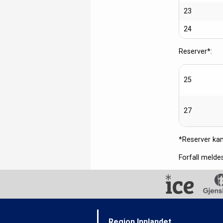
23
24
Reserver*:
25
27
*Reserver kan 
Forfall meldes
Region Innlandet