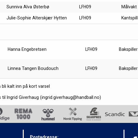
Sunniva Alva Østerbø
LFH09
Målvakt
Julie-Sophie Alterskjær Hytten
LFH09
Kantspill
Hanna Engebretsen
LFH09
Bakspiller
Linnea Tangen Boudouch
LFH09
Bakspiller
bli kalt inn på kort varsel
 til Ingrid Giverhaug (ingrid.giverhaug@handball.no)
Postadresse: