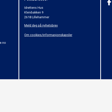
Idrettens Hus
Kleivbakken 9
2618 Lillehammer
Meld deg på nyhetsbrev
Om cookies/informasjonskapsler
e.no
© 2015 - Norges Håndballforbund - (03)
 om opphavsrett til åndsverk (Åndsverkloven). Innholdet kan ikke benyttes kommersiel