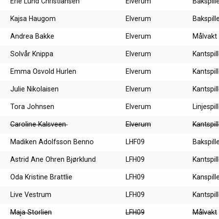
Erle Lund Christiansen
Elverum
Bakspill
Kajsa Haugom
Elverum
Bakspill
Andrea Bakke
Elverum
Målvakt
Solvår Knippa
Elverum
Kantspil
Emma Osvold Hurlen
Elverum
Kantspill
Julie Nikolaisen
Elverum
Kantspill
Tora Johnsen
Elverum
Linjespil
Caroline Kalsveen
Elverum
Kantspill
Madiken Adolfsson Benno
LHF09
Bakspill
Astrid Ane Ohren Bjørklund
LFH09
Kantspil
Oda Kristine Brattlie
LFH09
Kanspill
Live Vestrum
LFH09
Kantspill
Maja Storlien
LFH09
Målvakt