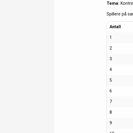
Tema:
Kontrin
Spillere på sa
Antall
1
2
3
4
5
6
7
8
9