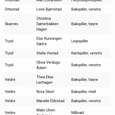
Ottestad
Mari Edvardsen
Flerposisjonsspiller
Ottestad
Lone Bjørnstad
Bakspiller, venstre
Christina
Skarnes
Sæterbakken
Bakspiller, høyre
Hagen
Else Runningen
Trysil
Linjespiller
Sætre
Trysil
Stella Vestad
Kantspiller, venstre
Olivia Verdugo
Trysil
Bakspiller, venstre
Adam
Thea Elise
Veldre
Bakspiller, høyre
Lierhagen
Veldre
Nora Silset
Bakspiller, midt
Veldre
Marielle Eldristad
Bakspiller, venstre
Malin Ulven
Veldre
Målvakt