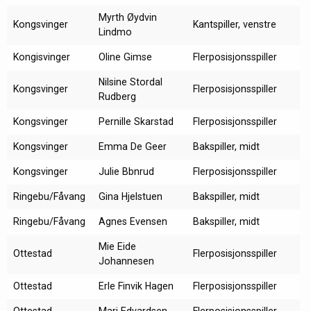
Myrth Øydvin
Kongsvinger
Kantspiller, venstre
Lindmo
Kongisvinger
Oline Gimse
Flerposisjonsspiller
Nilsine Stordal
Kongsvinger
Flerposisjonsspiller
Rudberg
Kongsvinger
Pernille Skarstad
Flerposisjonsspiller
Kongsvinger
Emma De Geer
Bakspiller, midt
Kongsvinger
Julie Bbnrud
Flerposisjonsspiller
Ringebu/Fåvang
Gina Hjelstuen
Bakspiller, midt
Ringebu/Fåvang
Agnes Evensen
Bakspiller, midt
Mie Eide
Ottestad
Flerposisjonsspiller
Johannesen
Ottestad
Erle Finvik Hagen
Flerposisjonsspiller