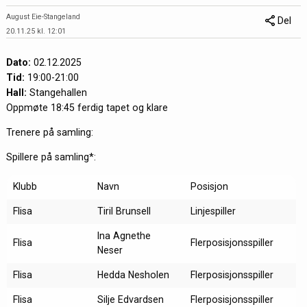
August Eie-Stangeland
Del
20.11.25 kl. 12:01
Dato:
02.12.2025
Tid:
19:00-21:00
Hall:
Stangehallen
Oppmøte 18:45 ferdig tapet og klare
Trenere på samling:
Spillere på samling*:
Klubb
Navn
Posisjon
Flisa
Tiril Brunsell
Linjespiller
Ina Agnethe
Flisa
Flerposisjonsspiller
Neser
Flisa
Hedda Nesholen
Flerposisjonsspiller
Flisa
Silje Edvardsen
Flerposisjonsspiller