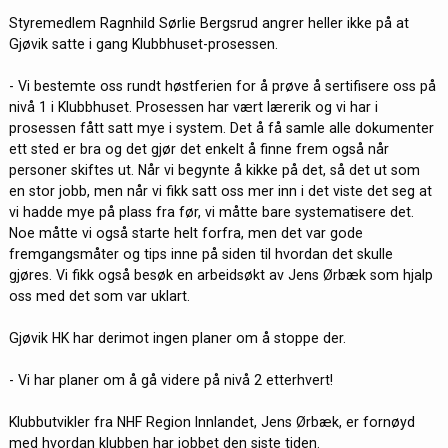
Styremedlem Ragnhild Sørlie Bergsrud angrer heller ikke på at
Gjøvik satte i gang Klubbhuset-prosessen.
- Vi bestemte oss rundt høstferien for å prøve å sertifisere oss på
nivå 1 i Klubbhuset. Prosessen har vært lærerik og vi har i
prosessen fått satt mye i system. Det å få samle alle dokumenter
ett sted er bra og det gjør det enkelt å finne frem også når
personer skiftes ut. Når vi begynte å kikke på det, så det ut som
en stor jobb, men når vi fikk satt oss mer inn i det viste det seg at
vi hadde mye på plass fra før, vi måtte bare systematisere det.
Noe måtte vi også starte helt forfra, men det var gode
fremgangsmåter og tips inne på siden til hvordan det skulle
gjøres. Vi fikk også besøk en arbeidsøkt av Jens Ørbæk som hjalp
oss med det som var uklart.
Gjøvik HK har derimot ingen planer om å stoppe der.
- Vi har planer om å gå videre på nivå 2 etterhvert!
Klubbutvikler fra NHF Region Innlandet, Jens Ørbæk, er fornøyd
med hvordan klubben har jobbet den siste tiden.