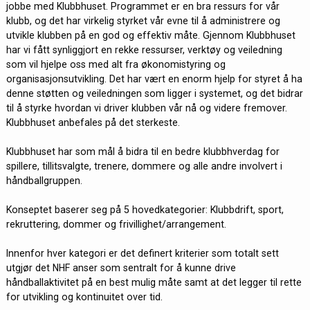
jobbe med Klubbhuset. Programmet er en bra ressurs for vår
klubb, og det har virkelig styrket vår evne til å administrere og
utvikle klubben på en god og effektiv måte. Gjennom Klubbhuset
har vi fått synliggjort en rekke ressurser, verktøy og veiledning
som vil hjelpe oss med alt fra økonomistyring og
organisasjonsutvikling. Det har vært en enorm hjelp for styret å ha
denne støtten og veiledningen som ligger i systemet, og det bidrar
til å styrke hvordan vi driver klubben vår nå og videre fremover.
Klubbhuset anbefales på det sterkeste.
Klubbhuset har som mål å bidra til en bedre klubbhverdag for
spillere, tillitsvalgte, trenere, dommere og alle andre involvert i
håndballgruppen.
Konseptet baserer seg på 5 hovedkategorier: Klubbdrift, sport,
rekruttering, dommer og frivillighet/arrangement.
Innenfor hver kategori er det definert kriterier som totalt sett
utgjør det NHF anser som sentralt for å kunne drive
håndballaktivitet på en best mulig måte samt at det legger til rette
for utvikling og kontinuitet over tid.