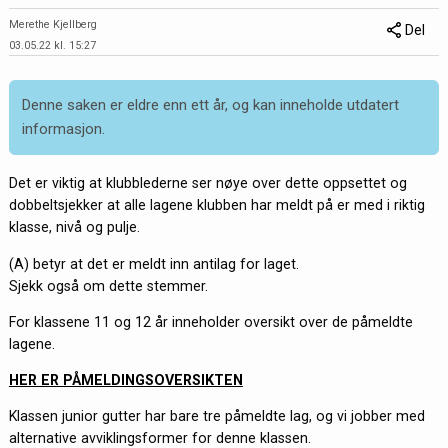
Merethe Kjellberg
Del
03.05.22 kl. 15:27
Denne saken er eldre enn ett år, og kan inneholde utdatert
informasjon.
Det er viktig at klubblederne ser nøye over dette oppsettet og
dobbeltsjekker at alle lagene klubben har meldt på er med i riktig
klasse, nivå og pulje.
(A) betyr at det er meldt inn antilag for laget.
Sjekk også om dette stemmer.
For klassene 11 og 12 år inneholder oversikt over de påmeldte
lagene.
HER ER PÅMELDINGSOVERSIKTEN
Klassen junior gutter har bare tre påmeldte lag, og vi jobber med
alternative avviklingsformer for denne klassen.