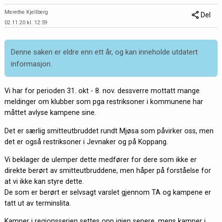
Merethe Kjellberg
Del
02.11.20 kl. 12:59
Denne saken er eldre enn ett år, og kan inneholde utdatert
informasjon.
Vi har for perioden 31. okt - 8. nov. dessverre mottatt mange
meldinger om klubber som pga restriksoner i kommunene har
måttet avlyse kampene sine.
Det er særlig smitteutbruddet rundt Mjøsa som påvirker oss, men
det er også restriksoner i Jevnaker og på Koppang.
Vi beklager de ulemper dette medfører for dere som ikke er
direkte berørt av smitteutbruddene, men håper på forståelse for
at vi ikke kan styre dette.
De som er berørt er selvsagt varslet gjennom TA og kampene er
tatt ut av terminslita.
Kamper i regionsserien settes opp igjen senere, mens kamper i