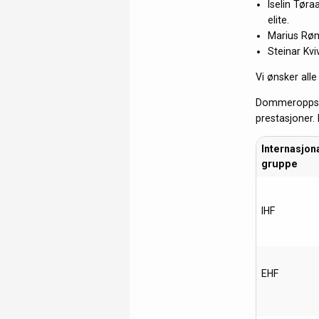
Iselin Tør
elite.
Marius Røm
Steinar Kv
Vi ønsker alle 
Dommeroppsett
prestasjoner.
Internasjon
gruppe
IHF
EHF