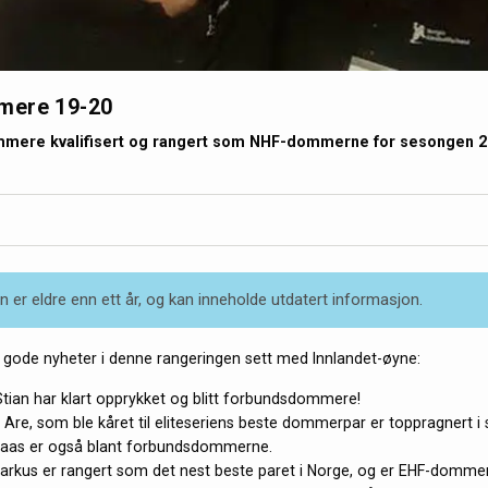
mere 19-20
mere kvalifisert og rangert som NHF-dommerne for sesongen 20
 er eldre enn ett år, og kan inneholde utdatert informasjon.
gode nyheter i denne rangeringen sett med Innlandet-øyne:
Stian har klart opprykket og blitt forbundsdommere!
Are, som ble kåret til eliteseriens beste dommerpar er toppragnert i 
taas er også blant forbundsdommerne.
rkus er rangert som det nest beste paret i Norge, og er EHF-domme