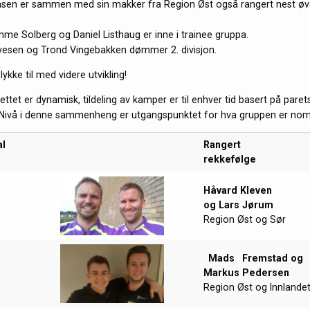
aasen er sammen med sin makker fra Region Øst også rangert nest øve
me Solberg og Daniel Listhaug er inne i trainee gruppa.
ivesen og Trond Vingebakken dømmer 2. divisjon.
lykke til med videre utvikling!
et er dynamisk, tildeling av kamper er til enhver tid basert på paret
 Nivå i denne sammenheng er utgangspunktet for hva gruppen er nomin
al
Rangert
rekkefølge
Håvard Kleven
og Lars Jørum
Region Øst og Sør
Mads
Fremstad og
Markus Pedersen
Region Øst og Innlande