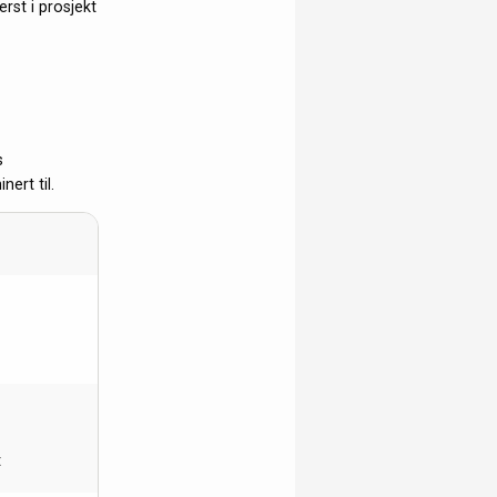
rst i prosjekt
s
ert til.
t