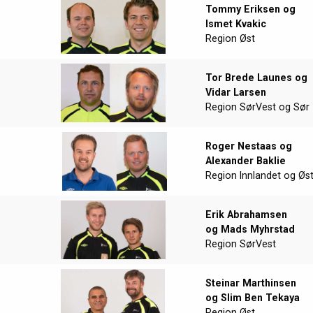
Tommy Eriksen og
Ismet Kvakic
Region Øst
Tor Brede Launes og
Vidar Larsen
Region SørVest og Sør
Roger Nestaas og
Alexander Baklie
Region Innlandet og Øs
Erik Abrahamsen
og Mads Myhrstad
Region SørVest
Steinar Marthinsen
og Slim Ben Tekaya
Region Øst