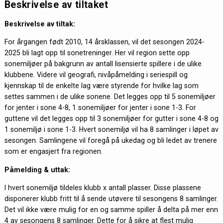
Beskrivelse av tiltaket
Beskrivelse av tiltak:
For årgangen født 2010, 14 årsklassen, vil det sesongen 2024-
2025 bli lagt opp til sonetreninger. Her vil region sette opp
sonemiljøer på bakgrunn av antall lisensierte spillere i de ulike
klubbene. Videre vil geografi, nivåpåmelding i seriespill og
kjennskap til de enkelte lag være styrende for hvilke lag som
settes sammen i de ulike sonene. Det legges opp til 5 sonemiljøer
for jenter i sone 4-8, 1 sonemiljøer for jenter i sone 1-3. For
guttene vil det legges opp til 3 sonemiljøer for gutter i sone 4-8 og
1 sonemiljø i sone 1-3. Hvert sonemiljø vil ha 8 samlinger i løpet av
sesongen. Samlingene vil foregå på ukedag og bli ledet av trenere
som er engasjert fra regionen.
Påmelding & uttak:
I hvert sonemiljø tildeles klubb x antall plasser. Disse plassene
disponerer klubb fritt til å sende utøvere til sesongens 8 samlinger.
Det vil ikke være mulig for en og samme spiller å delta på mer enn
4 av sesongens 8 samlinger. Dette for å sikre at flest mulig