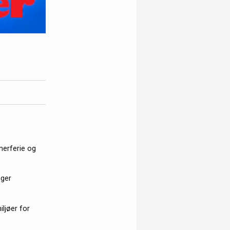
merferie og
nger
iljøer for