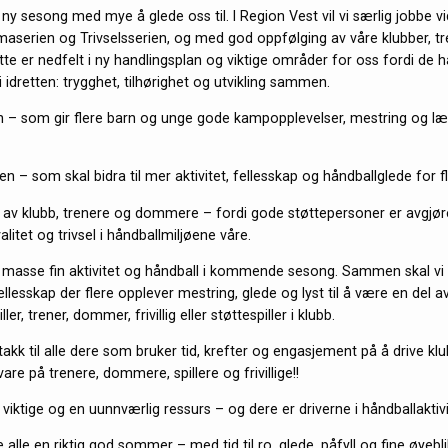
n ny sesong med mye å glede oss til. I Region Vest vil vi særlig jobbe 
maserien og Trivselsserien, og med god oppfølging av våre klubber, t
e er nedfelt i ny handlingsplan og viktige områder for oss fordi de 
e i idretten: trygghet, tilhørighet og utvikling sammen.
 – som gir flere barn og unge gode kampopplevelser, mestring og lær
ien – som skal bidra til mer aktivitet, fellesskap og håndballglede for f
 av klubb, trenere og dommere – fordi gode støttepersoner er avgjø
valitet og trivsel i håndballmiljøene våre.
il masse fin aktivitet og håndball i kommende sesong. Sammen skal vi 
llesskap der flere opplever mestring, glede og lyst til å være en del a
er, trener, dommer, frivillig eller støttespiller i klubb.
takk til alle dere som bruker tid, krefter og engasjement på å drive klub
vare på trenere, dommere, spillere og frivillige!!
viktige og en uunnværlig ressurs – og dere er driverne i håndballaktivi
 alle en riktig god sommer – med tid til ro, glede, påfyll og fine øyebl