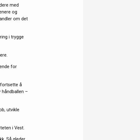
videre med
renere og
handler om det
ing i trygge
lere.
rende for
fortsette å
v håndballen –
b, utvikle
teten i Vest.
ikk. Så gleder