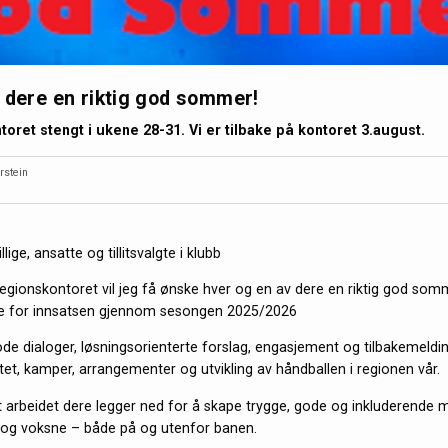
 dere en riktig god sommer!
toret stengt i ukene 28-31. Vi er tilbake på kontoret 3.august.
rstein
illige, ansatte og tillitsvalgte i klubb
egionskontoret vil jeg få ønske hver og en av dere en riktig god som
ke for innsatsen gjennom sesongen 2025/2026
ode dialoger, løsningsorienterte forslag, engasjement og tilbakemeldi
itet, kamper, arrangementer og utvikling av håndballen i regionen vår.
t arbeidet dere legger ned for å skape trygge, gode og inkluderende m
 og voksne – både på og utenfor banen.