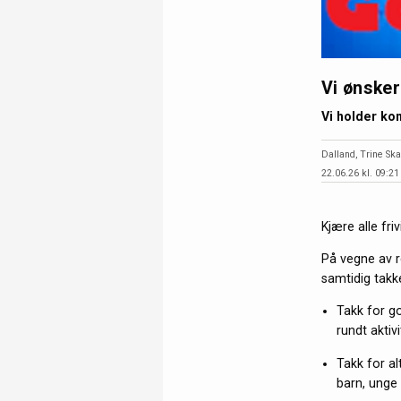
Vi ønsker
Vi holder kon
Dalland, Trine Ska
22.06.26 kl. 09:21
Kjære alle friv
På vegne av r
samtidig tak
Takk for g
rundt aktiv
Takk for al
barn, unge