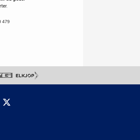
rter.
0 479