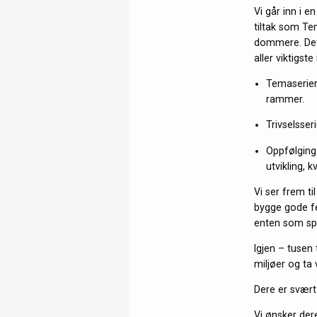
Vi går inn i e
tiltak som Te
dommere. Dett
aller viktigst
Temaserien
rammer.
Trivselsser
Oppfølging
utvikling, k
Vi ser frem t
bygge gode fe
enten som spill
Igjen – tusen 
miljøer og ta 
Dere er svært 
Vi ønsker dere