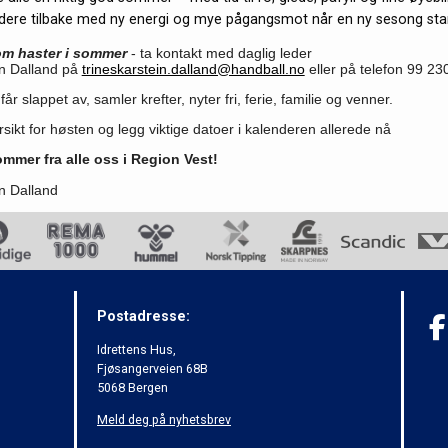
se dere tilbake med ny energi og mye pågangsmot når en ny sesong sta
om haster i sommer
- ta kontakt med daglig leder
in Dalland på
trineskarstein.dalland@handball.no
eller på telefon
99 23
år slappet av, samler krefter, nyter fri, ferie, familie og venner.
sikt for høsten og legg viktige datoer i kalenderen allerede nå
mmer fra alle oss i Region Vest!
in Dalland
Postadresse:
Idrettens Hus,
Fjøsangerveien 68B
5068 Bergen
Meld deg på nyhetsbrev