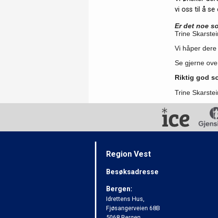
vi oss til å 
Er det noe s
Trine Skarste
Vi håper dere f
Se gjerne over
Riktig god so
Trine Skarste
Region Vest
Besøksadresse
Bergen:
Idrettens Hus,
Fjøsangerveien 68B
5068 Bergen