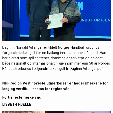
Dagfinn Norvald Villanger er tildelt Norges Håndballforbunds
fortjenstmerke i gull for en livslang innsats i norsk håndball. Han
har bidratt som spiller, trener, dommer, observatør og delegat –
både nasjonalt og internasjonalt – gjennom mer enn 50 år
Norges
Håndballforbunds fortjenstmerke i gull til Dagfinn Villanger.pdf
NHF region Vest høyeste utmerkelser er hedersmerkene for
lang og verdifull innstas for region vår.
Fortjenestemerke i gull
LISBETH HJELLE