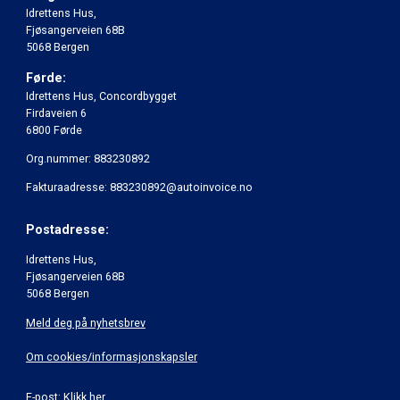
Idrettens Hus,
Fjøsangerveien 68B
5068 Bergen
Førde:
Idrettens Hus, Concordbygget
Firdaveien 6
6800 Førde
Org.nummer: 883230892
Fakturaadresse: 883230892@autoinvoice.no
Postadresse:
Idrettens Hus,
Fjøsangerveien 68B
5068 Bergen
Meld deg på nyhetsbrev
Om cookies/informasjonskapsler
E-post:
Klikk her