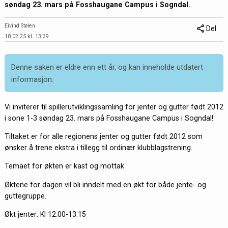
søndag 23. mars på Fosshaugane Campus i Sogndal.
Eivind Stølen
Del
18.02.25 kl. 13:39
Denne saken er eldre enn ett år, og kan inneholde utdatert
informasjon.
Vi inviterer til spillerutviklingssamling for jenter og gutter født 2012
i sone 1-3 søndag 23. mars på Fosshaugane Campus i Sogndal!
Tiltaket er for alle regionens jenter og gutter født 2012 som
ønsker å trene ekstra i tillegg til ordinær klubblagstrening.
Temaet for økten er kast og mottak
Øktene for dagen vil bli inndelt med en økt for både jente- og
guttegruppe.
Økt jenter: Kl 12.00-13.15