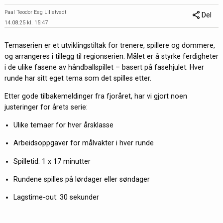
Paal Teodor Eeg Lilletvedt
Del
14.08.25 kl. 15:47
Temaserien er et utviklingstiltak for trenere, spillere og dommere,
og arrangeres i tillegg til regionserien. Målet er å styrke ferdigheter
i de ulike fasene av håndballspillet – basert på fasehjulet. Hver
runde har sitt eget tema som det spilles etter.
Etter gode tilbakemeldinger fra fjoråret, har vi gjort noen
justeringer for årets serie:
Ulike temaer for hver årsklasse
Arbeidsoppgaver for målvakter i hver runde
Spilletid: 1 x 17 minutter
Rundene spilles på lørdager eller søndager
Lagstime-out: 30 sekunder