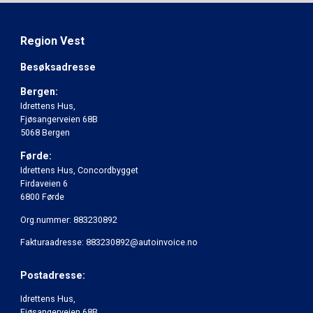
Region Vest
Besøksadresse
Bergen:
Idrettens Hus,
Fjøsangerveien 68B
5068 Bergen
Førde:
Idrettens Hus, Concordbygget
Firdaveien 6
6800 Førde
Org.nummer: 883230892
Fakturaadresse: 883230892@autoinvoice.no
Postadresse:
Idrettens Hus,
Fjøsangerveien 68B