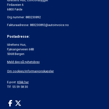
Idrettens Hus, Concordbygget
Firdaveien 6
6800 Førde
Org.nummer: 883230892
Fakturaadresse: 883230892@autoinvoice.no
Postadresse:
Idrettens Hus,
Fjøsangerveien 68B
5068 Bergen
Meld deg på nyhetsbrev
Om cookies/informasjonskapsler
E-post:
Klikk her
Tlf: 55 59 58 30