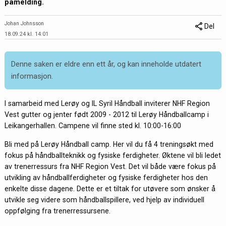
påmelding.
Johan Johnsson
Del
18.09.24 kl. 14:01
Denne saken er eldre enn ett år, og kan inneholde utdatert
informasjon.
I samarbeid med Lerøy og IL Syril Håndball inviterer NHF Region
Vest gutter og jenter født 2009 - 2012 til Lerøy Håndballcamp i
Leikangerhallen. Campene vil finne sted kl. 10:00-16:00
Bli med på Lerøy Håndball camp. Her vil du få 4 treningsøkt med
fokus på håndballteknikk og fysiske ferdigheter. Øktene vil bli ledet
av trenerressurs fra NHF Region Vest. Det vil både være fokus på
utvikling av håndballferdigheter og fysiske ferdigheter hos den
enkelte disse dagene. Dette er et tiltak for utøvere som ønsker å
utvikle seg videre som håndballspillere, ved hjelp av individuell
oppfølging fra trenerressursene.