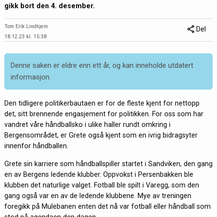
gikk bort den 4. desember.
Tom Erik Lindhjem
Del
18.12.23 kl. 15:38
Denne saken er eldre enn ett år, og kan inneholde utdatert
informasjon.
Den tidligere politikerbautaen er for de fleste kjent for nettopp
det, sitt brennende engasjement for politikken. For oss som har
vandret våre håndballsko i ulike haller rundt omkring i
Bergensområdet, er Grete også kjent som en ivrig bidragsyter
innenfor håndballen.
Grete sin karriere som håndballspiller startet i Sandviken, den gang
en av Bergens ledende klubber. Oppvokst i Persenbakken ble
klubben det naturlige valget. Fotball ble spilt i Varegg, som den
gang også var en av de ledende klubbene. Mye av treningen
foregikk på Mulebanen enten det nå var fotball eller håndball som
stod på agendaen den dagen.