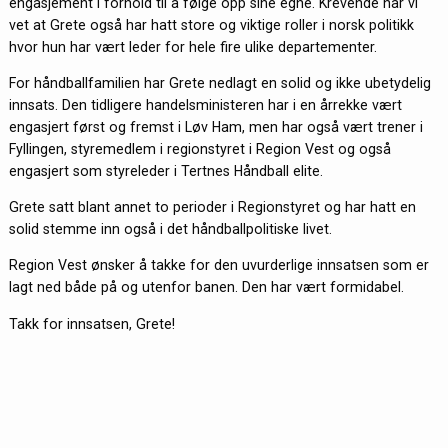
engasjement i forhold til å følge opp sine egne. Krevende når vi
vet at Grete også har hatt store og viktige roller i norsk politikk
hvor hun har vært leder for hele fire ulike departementer.
For håndballfamilien har Grete nedlagt en solid og ikke ubetydelig
innsats. Den tidligere handelsministeren har i en årrekke vært
engasjert først og fremst i Løv Ham, men har også vært trener i
Fyllingen, styremedlem i regionstyret i Region Vest og også
engasjert som styreleder i Tertnes Håndball elite.
Grete satt blant annet to perioder i Regionstyret og har hatt en
solid stemme inn også i det håndballpolitiske livet.
Region Vest ønsker å takke for den uvurderlige innsatsen som er
lagt ned både på og utenfor banen. Den har vært formidabel.
Takk for innsatsen, Grete!