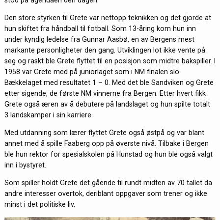
Den store styrken til Grete var nettopp teknikken og det gjorde at
hun skiftet fra håndball til fotball. Som 13-åring kom hun inn
under kyndig ledelse fra Gunnar Aasbø, en av Bergens mest
markante personligheter den gang. Utviklingen lot ikke vente på
seg og raskt ble Grete flyttet til en posisjon som midtre bakspiller. I
1958 var Grete med på juniorlaget som i NM finalen slo
Bækkelaget med resultatet 1 – 0. Med det ble Sandviken og Grete
etter sigende, de første NM vinnerne fra Bergen. Etter hvert fikk
Grete også æren av å debutere på landslaget og hun spilte totalt
3 landskamper i sin karriere.
Med utdanning som lærer flyttet Grete også østpå og var blant
annet med å spille Faaberg opp på øverste nivå. Tilbake i Bergen
ble hun rektor for spesialskolen på Hunstad og hun ble også valgt
inn i bystyret.
Som spiller holdt Grete det gående til rundt midten av 70 tallet da
andre interesser overtok, deriblant oppgaver som trener og ikke
minst i det politiske liv.