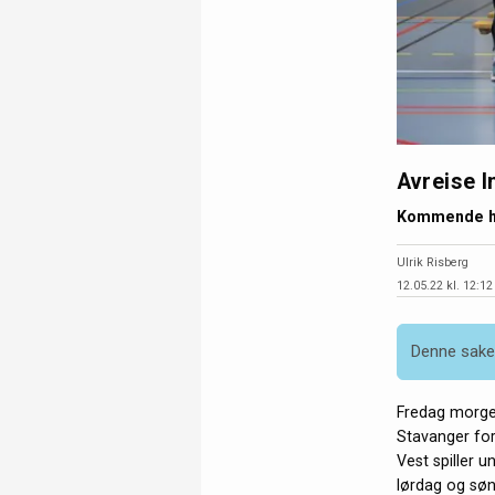
Avreise I
Kommende hel
Ulrik Risberg
12.05.22 kl. 12:12
Denne saken
Fredag morgen 
Stavanger for
Vest spiller 
lørdag og sø