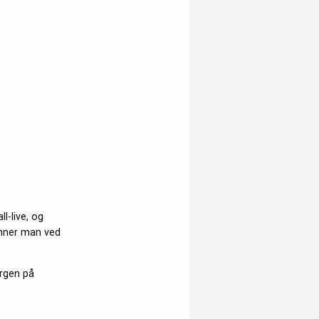
l-live, og
finner man ved
ergen på