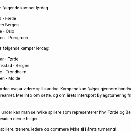
er følgende kamper lørdag:
ø - Førde
den Bergen
e - Oslo
gen - Porsgrunn
er følgende kamper lørdag:
ar - Førde
rikstad - Bergen
de - Trondheim
gen - Molde
ørdag avgjør videre spill søndag. Kampene kan følges gjennom handbal
 streamet. Mer info om dette, og om årets Intersport Bylagsturnering 
en under kan man se hvilke spillere som representerer hhv. Førde og B
tesiden denne helgen.
 spillere, trenere, ledere og dommere lykke til i årets turnering!