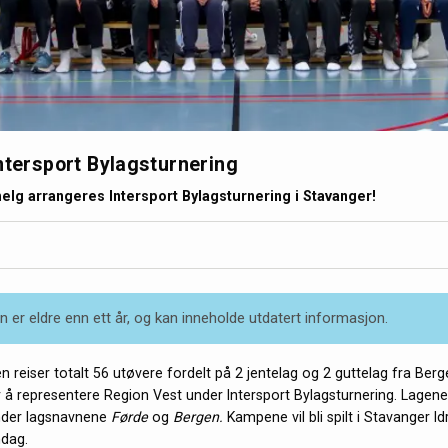
ntersport Bylagsturnering
g arrangeres Intersport Bylagsturnering i Stavanger!
 er eldre enn ett år, og kan inneholde utdatert informasjon.
reiser totalt 56 utøvere fordelt på 2 jentelag og 2 guttelag fra Berge
 å representere Region Vest under Intersport Bylagsturnering. Lagene
under lagsnavnene
Førde
og
Bergen.
Kampene vil bli spilt i Stavanger Idr
ndag.