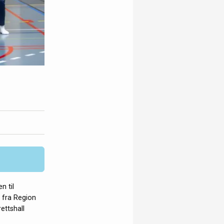
n til
 fra Region
ettshall