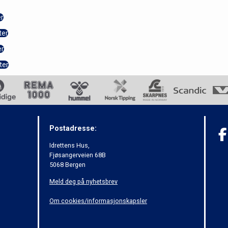
r
ter
er
ter
Postadresse:
Idrettens Hus,
Fjøsangerveien 68B
5068 Bergen
Meld deg på nyhetsbrev
Om cookies/informasjonskapsler