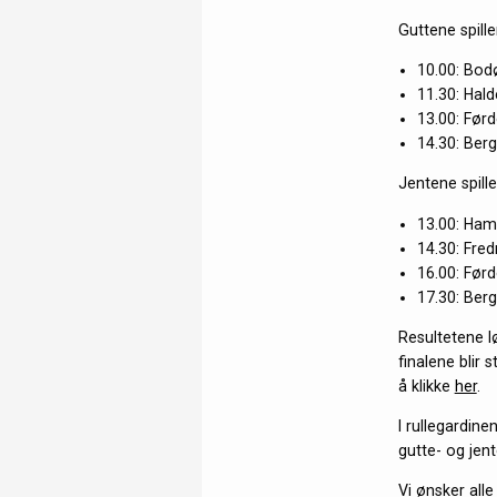
Guttene spill
10.00: Bod
11.30: Hal
13.00: Førd
14.30: Ber
Jentene spill
13.00: Ham
14.30: Fred
16.00: Før
17.30: Ber
Resultetene l
finalene blir
å klikke
her
.
I rullegardin
gutte- og jen
Vi ønsker alle