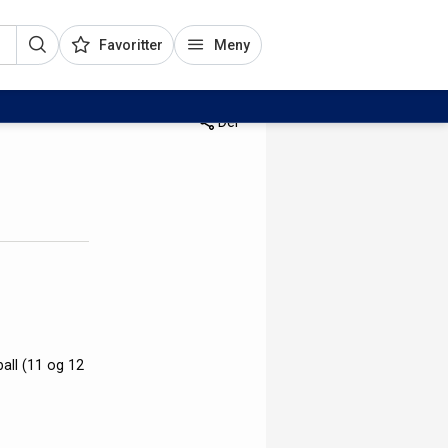
Favoritter
Meny
Del
all (11 og 12