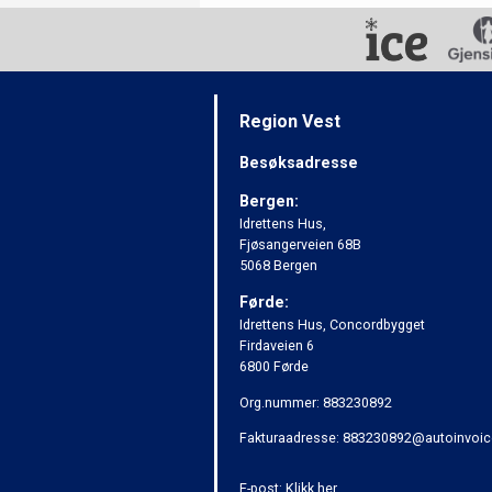
Region Vest
Besøksadresse
Bergen:
Idrettens Hus,
Fjøsangerveien 68B
5068 Bergen
Førde:
Idrettens Hus, Concordbygget
Firdaveien 6
6800 Førde
Org.nummer: 883230892
Fakturaadresse: 883230892@autoinvoic
E-post:
Klikk her