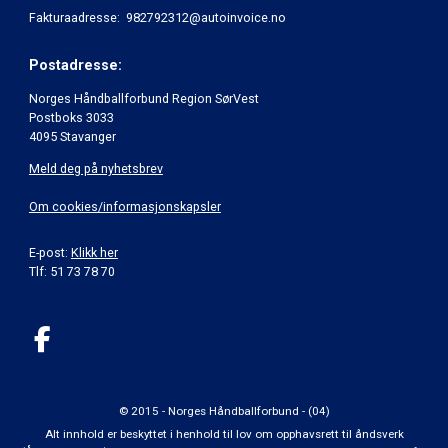
Fakturaadresse: 982792312@autoinvoice.no
Postadresse:
Norges Håndballforbund Region SørVest
Postboks 3033
4095 Stavanger
Meld deg på nyhetsbrev
Om cookies/informasjonskapsler
E-post:
Klikk her
Tlf: 51 73 78 70
© 2015 - Norges Håndballforbund - (04)
Alt innhold er beskyttet i henhold til lov om opphavsrett til åndsverk