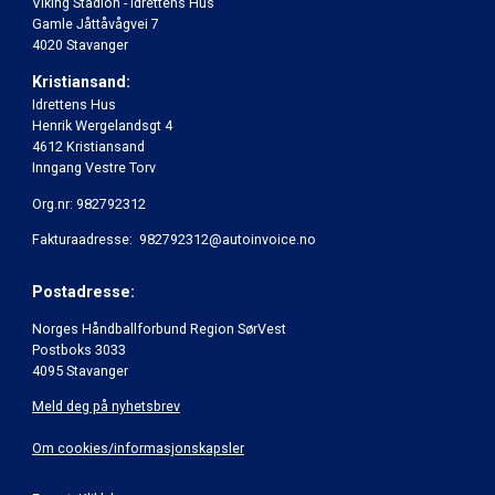
Viking Stadion - Idrettens Hus
Gamle Jåttåvågvei 7
4020 Stavanger
Kristiansand:
Idrettens Hus
Henrik Wergelandsgt 4
4612 Kristiansand
Inngang Vestre Torv
Org.nr: 982792312
Fakturaadresse: 982792312@autoinvoice.no
Postadresse:
Norges Håndballforbund Region SørVest
Postboks 3033
4095 Stavanger
Meld deg på nyhetsbrev
Om cookies/informasjonskapsler