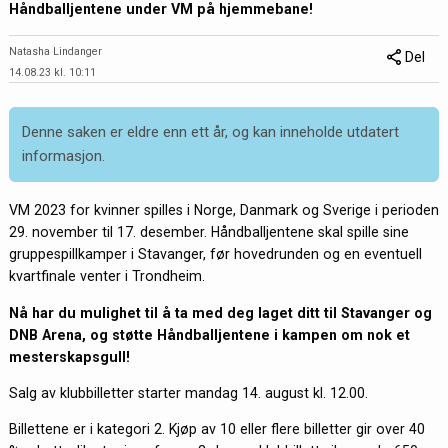
Håndballjentene under VM på hjemmebane!
Natasha Lindanger
Del
14.08.23 kl. 10:11
Denne saken er eldre enn ett år, og kan inneholde utdatert
informasjon.
VM 2023 for kvinner spilles i Norge, Danmark og Sverige i perioden
29. november til 17. desember. Håndballjentene skal spille sine
gruppespillkamper i Stavanger, før hovedrunden og en eventuell
kvartfinale venter i Trondheim.
Nå har du mulighet til å ta med deg laget ditt til Stavanger og
DNB Arena, og støtte Håndballjentene i kampen om nok et
mesterskapsgull!
Salg av klubbilletter starter mandag 14. august kl. 12.00.
Billettene er i kategori 2. Kjøp av 10 eller flere billetter gir over 40