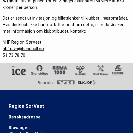
% rabatt, slik at prisen for en 2-dagers klubbillett vil være kr 650
kroner per person.
Det er sendt ut invitasjon og billettlenker til klubber i nærområdet.
Hvis din klubb ikke har mottatt e-post om dette, eller du ønsker
mer informasjon om klubbtilbudet, kontakt:
NHF Region SørVest
nhf.rsvn@handball.no
51 73 78 70
Region SørVest
Besøksadresse
Stavanger: