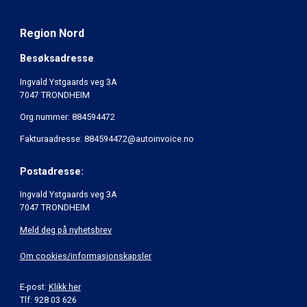
Region Nord
Besøksadresse
Ingvald Ystgaards veg 3A
7047 TRONDHEIM
Org.nummer: 884594472
Fakturaadresse: 884594472@autoinvoice.no
Postadresse:
Ingvald Ystgaards veg 3A
7047 TRONDHEIM
Meld deg på nyhetsbrev
Om cookies/informasjonskapsler
E-post:
Klikk her
Tlf: 928 03 626