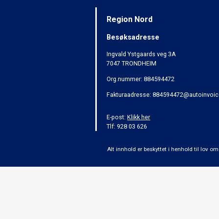
Region Nord
Besøksadresse
Ingvald Ystgaards veg 3A
7047 TRONDHEIM
Org.nummer: 884594472
Fakturaadresse: 884594472@autoinvoic
E-post:
Klikk her
Tlf: 928 03 626
Alt innhold er beskyttet i henhold til lov