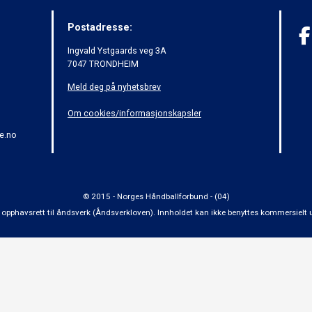
Postadresse:
Ingvald Ystgaards veg 3A
7047 TRONDHEIM
Meld deg på nyhetsbrev
Om cookies/informasjonskapsler
e.no
© 2015 - Norges Håndballforbund - (04)
 om opphavsrett til åndsverk (Åndsverkloven). Innholdet kan ikke benyttes kommersiel