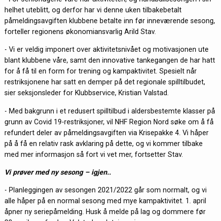
helhet uteblitt, og derfor har vi denne uken tilbakebetalt
påmeldingsavgiften klubbene betalte inn før inneværende sesong,
forteller regionens økonomiansvarlig Arild Stav.
- Vi er veldig imponert over aktivitetsnivået og motivasjonen ute
blant klubbene våre, samt den innovative tankegangen de har hatt
for å få til en form for trening og kampaktivitet. Spesielt når
restriksjonene har satt en demper på det regionale spilltilbudet,
sier seksjonsleder for Klubbservice, Kristian Valstad.
- Med bakgrunn i et redusert spilltilbud i aldersbestemte klasser på
grunn av Covid 19-restriksjoner, vil NHF Region Nord søke om å få
refundert deler av påmeldingsavgiften via Krisepakke 4. Vi håper
på å få en relativ rask avklaring på dette, og vi kommer tilbake
med mer informasjon så fort vi vet mer, fortsetter Stav.
Vi prøver med ny sesong – igjen..
- Planleggingen av sesongen 2021/2022 går som normalt, og vi
alle håper på en normal sesong med mye kampaktivitet. 1. april
åpner ny seriepåmelding. Husk å melde på lag og dommere før