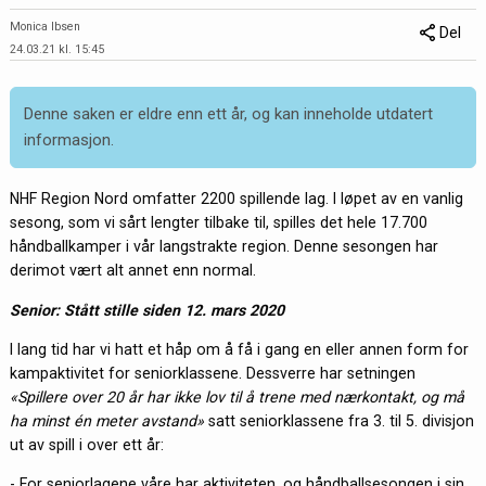
Monica Ibsen
Del
24.03.21 kl. 15:45
Denne saken er eldre enn ett år, og kan inneholde utdatert
informasjon.
NHF Region Nord omfatter 2200 spillende lag. I løpet av en vanlig
sesong, som vi sårt lengter tilbake til, spilles det hele 17.700
håndballkamper i vår langstrakte region. Denne sesongen har
derimot vært alt annet enn normal.
Senior: Stått stille siden 12. mars 2020
I lang tid har vi hatt et håp om å få i gang en eller annen form for
kampaktivitet for seniorklassene. Dessverre har setningen
«Spillere over 20 år har ikke lov til å trene med nærkontakt, og må
ha minst én meter avstand»
satt seniorklassene fra 3. til 5. divisjon
ut av spill i over ett år:
- For seniorlagene våre har aktiviteten, og håndballsesongen i sin