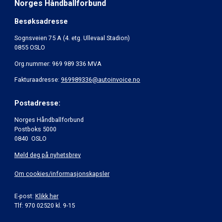
Norges Håndballforbund
Besøksadresse
Sognsveien 75 A (4. etg. Ullevaal Stadion)
0855 OSLO
Org.nummer: 969 989 336 MVA
Fakturaadresse:
969989336@autoinvoice.no
Postadresse:
Norges Håndballforbund
Postboks 5000
0840 OSLO
Meld deg på nyhetsbrev
Om cookies/informasjonskapsler
E-post:
Klikk her
Tlf: 970 02520 kl. 9-15