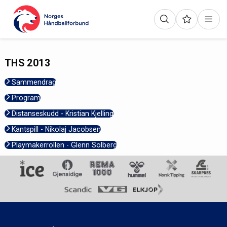
THS 2013
Sammendrag
Program
Distanseskudd - Kristian Kjelling
Kantspill - Nikolaj Jacobsen
Playmakerrollen - Glenn Solberg