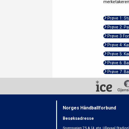
merketakeren
Prøve 1: St
Prøve 2: Pa
Prøve 3 For
Prøve 4: Ka
Prøve 5: K
Prøve 6: Ba
Prøve 7: Ba
Norges Håndballforbund
Besøksadresse
Sognsveien 75 A (4. etg. Ullevaal Stadion