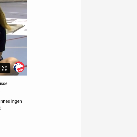
isse
.
finnes ingen
t