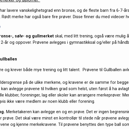
 har lavere vanskelighetsgrad enn bronse, og de fleste barn fra 6-7-års 
. Rødt merke har også bare fire prøver. Disse finner du med videoer he
e
bronse-, sølv- og gullmerket
skal, med litt trening, også være mulig å
-12-år og oppover. Prøvene avlegges i gymnastikksal og/eller på håndb
ullballen
e og krever både mye trening og litt talent. Prøvene til Gullballen av
.
aldersgrense på de ulike merkene, og kravene er de samme for begge
kan avlegge prøvene til hvilken grad som helst, uten først å ha avlagt
lle klubber, foreninger, lag eller skoler kan arrangere merkeprøver. M
is ikke være medlem av noen klubb eller forening.
ng.
Merketakeren kan avlegge en og en prøve. Det er ingen begrensning
r prøve. Det skal være minst en kontrollør til stede når prøvene avle
ene og kjenne merkekravene. Til prøvene benyttes den type ball so