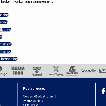
 bruker i konkurransesammenheng.
ussing
sning
flytning
st
antskudd
lltempo
llbehandling
Postadresse:
Norges Håndballforbund
Postboks 5000
)
0840 OSLO