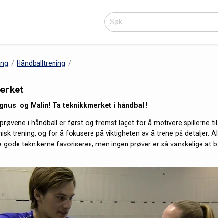
ing
Håndballtrening
erket
nus og Malin! Ta teknikkmerket i håndball!
røvene i håndball er først og fremst laget for å motivere spillerne ti
knisk trening, og for å fokusere på viktigheten av å trene på detaljer. A
de gode teknikerne favoriseres, men ingen prøver er så vanskelige at ba