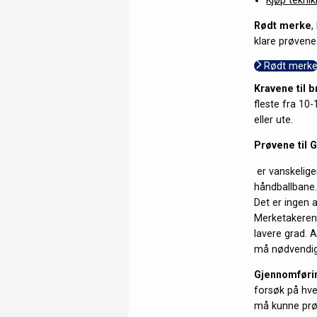
Rødt merke
,
klare prøvene
Rødt merk
Kravene til 
fleste fra 10
eller ute.
Prøvene til G
er vanskeliger
håndballbane
Det er ingen 
Merketakeren 
lavere grad. A
må nødvendigv
Gjennomføri
forsøk på hve
må kunne prøv