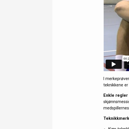
I merkeprøvene
teknikkene er 
Enkle regler
skjønnsmessig 
medspillernes
Teknikkmer
Kjøp tekni