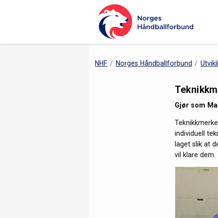
NHF
Norges Håndballforbund
Utvikl
Teknikkm
Gjør som Mag
Teknikkmerkep
individuell te
laget slik at 
vil klare dem.