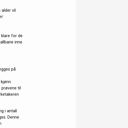
alder vil
r:
 klare for de
allbane inne
legges på
 kjønn.
 prøvene til
erketakeren
 i antall
gges. Denne
m