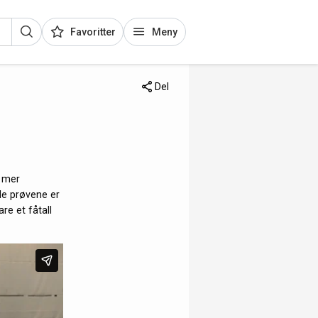
Favoritter
Meny
Del
l mer
lle prøvene er
re et fåtall