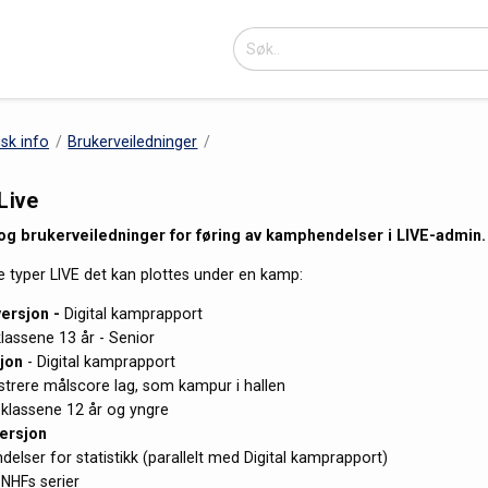
isk info
Brukerveiledninger
Live
og brukerveiledninger for føring av kamphendelser i LIVE-admin.
ke typer LIVE det kan plottes under en kamp:
versjon -
Digital kamprapport
klassene 13 år - Senior
jon
- Digital kamprapport
strere målscore lag, som kampur i hallen
 klassene 12 år og yngre
ersjon
delser for statistikk (parallelt med Digital kamprapport)
 NHFs serier