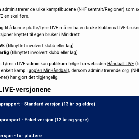
 administrerer de ulike kamptilbudene (NHF sentralt/Regioner) som s
VE en skal føre.
ng til å kunne plotte/føre LIVE må en ha en bruke klubbens LIVE-bruker,
joner knyttet til egen bruker i MinIdrett:
IVE
(tilknyttet involvert klubb eller lag)
rlig
(tilknyttet involvert klubb eller lag)
føres i LIVE-admin kan publikum følge fra websiden
Håndball LIVE
(l
 enkelt kamp i
app'en MinHåndball
), dersom administrerende org. (NH
ner) har gjort det tilgjengelig.
 LIVE-versjonene
mprapport - Standard versjon (13 år og eldre)
mprapport - Enkel versjon (12 år og yngre)
rsjon - for plottere