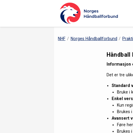
NHF
Norges Håndballforbund
Prakt
Håndball 
Informasjon 
Det er tre uli
Standard 
Bruke i 
Enkel
vers
Kun regi
Brukes i
Avansert
v
Føre hen
Brukes i