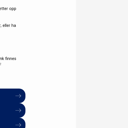
etter opp
 eller ha
ink finnes
F