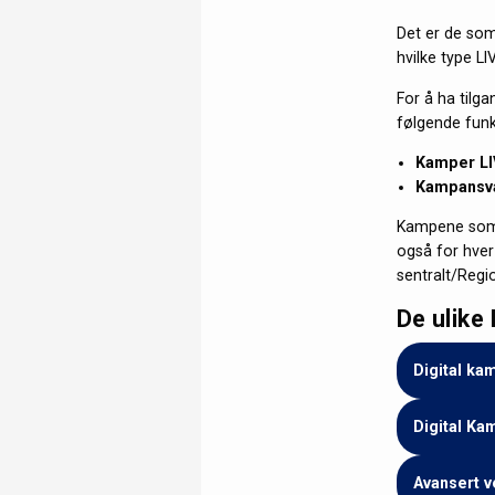
Det er de som
hvilke type LI
For å ha tilga
følgende funks
Kamper L
Kampansva
Kampene som 
også for hver
sentralt/Regio
De ulike
Digital ka
Digital Ka
Avansert ve