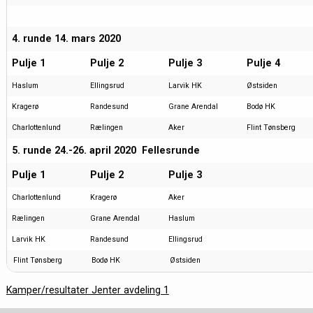
4. runde 14. mars 2020
Pulje 1
Pulje 2
Pulje 3
Pulje 4
Haslum
Ellingsrud
Larvik HK
Østsiden
Kragerø
Randesund
Grane Arendal
Bodø HK
Charlottenlund
Rælingen
Aker
Flint Tønsberg
5. runde 24.-26. april 2020 Fellesrunde
Pulje 1
Pulje 2
Pulje 3
Charlottenlund
Kragerø
Aker
Rælingen
Grane Arendal
Haslum
Larvik HK
Randesund
Ellingsrud
Flint Tønsberg
Bodø HK
Østsiden
Kamper/resultater Jenter avdeling 1