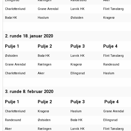
Ellingsrud
Rælingen
Randesund
Aker
Charlottenlund
Grane Arendal
Larvik HK
Flint Tønsberg
Bodø HK
Haslum
Østsiden
Kragerø
2. runde 18. januar 2020
Pulje 1
Pulje 2
Pulje 3
Pulje 4
Østsiden
Bodø HK
Larvik HK
Flint Tønsberg
Grane Arendal
Rælingen
Kragerø
Randesund
Charlottenlund
Aker
Ellingsrud
Haslum
3. runde 8. februar 2020
Pulje 1
Pulje 2
Pulje 3
Pulje 4
Charlottenlund
Kragerø
Haslum
Grane Arendal
Randesund
Østsiden
Bodø HK
Ellingsrud
Aker
Rælingen
Larvik HK
Flint Tønsberg