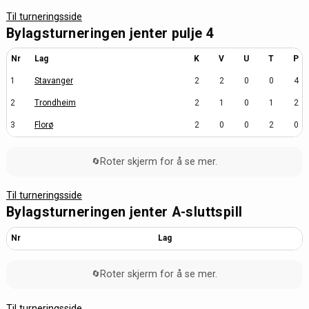
Til turneringsside
Bylagsturneringen jenter pulje 4
Nr
Lag
K
V
U
T
P
1
Stavanger
2
2
0
0
4
2
Trondheim
2
1
0
1
2
3
Florø
2
0
0
2
0
Roter skjerm for å se mer.
🔄
Til turneringsside
Bylagsturneringen jenter A-sluttspill
Nr
Lag
Roter skjerm for å se mer.
🔄
Til turneringsside