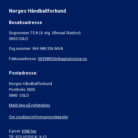
Norges Håndballforbund
Besøksadresse
Sognsveien 75 A (4. etg. Ullevaal Stadion)
0855 OSLO
Org.nummer: 969 989 336 MVA
Fakturaadresse:
969989336@autoinvoice.no
Postadresse:
Norges Håndballforbund
Postboks 5000
0840 OSLO
Meld deg på nyhetsbrev
Om cookies/informasjonskapsler
E-post:
Klikk her
Tlf: 970 02520 kl. 9-15