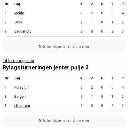
Nr
Lag
K
V
U
T
P
1
Molde
2
2
0
0
4
2
Oslo
2
1
0
1
2
3
Sandefjord
2
0
0
2
0
Roter skjerm for å se mer.
🔄
Til turneringsside
Bylagsturneringen jenter pulje 3
Nr
Lag
K
V
U
T
P
1
Porsgrunn
2
2
0
0
4
2
Bergen
2
1
0
1
2
3
Lillestrøm
2
0
0
2
0
Roter skjerm for å se mer.
🔄