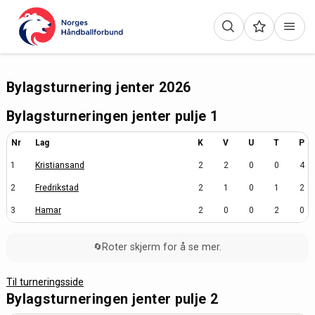
Bylagsturnering jenter 2026
Bylagsturneringen jenter pulje 1
Nr
Lag
K
V
U
T
P
1
Kristiansand
2
2
0
0
4
2
Fredrikstad
2
1
0
1
2
3
Hamar
2
0
0
2
0
Roter skjerm for å se mer.
🔄
Til turneringsside
Bylagsturneringen jenter pulje 2