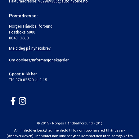
Fakturaadresse:
969989336@autoinvoice.no
Postadresse:
Norges Håndballforbund
Postboks 5000
0840 OSLO
Meld deg på nyhetsbrev
Om cookies/informasjonskapsler
E-post:
Klikk her
Tlf: 970 02520 kl. 9-15
© 2015 - Norges Håndballforbund - (01)
Alt innhold er beskyttet i henhold til lov om opphavsrett til åndsverk
(Åndsverkloven). Innholdet kan ikke benyttes kommersielt uten samtykke fra