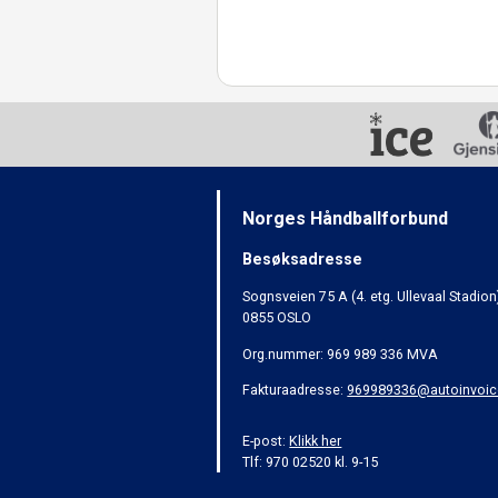
Norges Håndballforbund
Besøksadresse
Sognsveien 75 A (4. etg. Ullevaal Stadion
0855 OSLO
Org.nummer: 969 989 336 MVA
Fakturaadresse:
969989336@autoinvoic
E-post:
Klikk her
Tlf: 970 02520 kl. 9-15