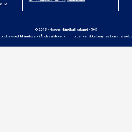
e.no
© 2015 - Norges Håndballforbund - (04)
 om opphavsrett til åndsverk (Åndsverkloven). Innholdet kan ikke benyttes kommersiel