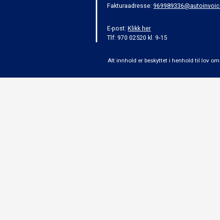
Fakturaadresse:
969989336@autoinvoic
E-post:
Klikk her
Tlf: 970 02520 kl. 9-15
Alt innhold er beskyttet i henhold til lov