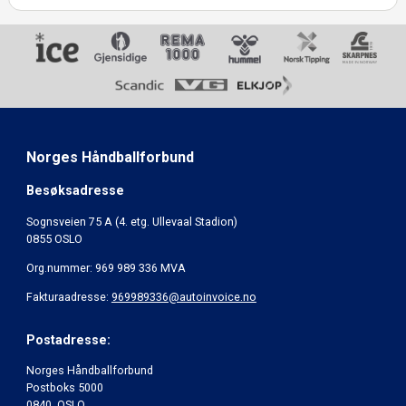
Norges Håndballforbund
Besøksadresse
Sognsveien 75 A (4. etg. Ullevaal Stadion)
0855 OSLO
Org.nummer: 969 989 336 MVA
Fakturaadresse:
969989336@autoinvoice.no
Postadresse:
Norges Håndballforbund
Postboks 5000
0840 OSLO