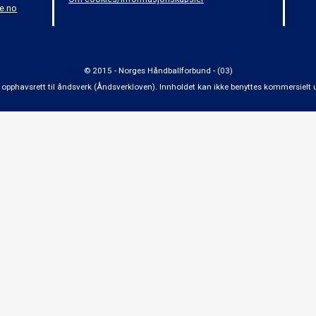
e.no
© 2015 - Norges Håndballforbund - (03)
 om opphavsrett til åndsverk (Åndsverkloven). Innholdet kan ikke benyttes kommersiel