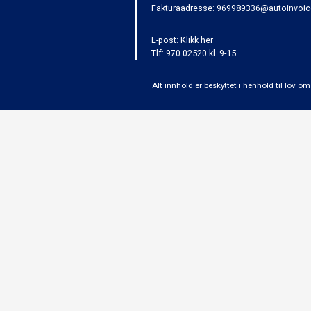
Fakturaadresse:
969989336@autoinvoic
E-post:
Klikk her
Tlf: 970 02520 kl. 9-15
Alt innhold er beskyttet i henhold til lov