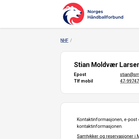
NHF
Stian Moldvær Larse
Epost
stian@sm
Tlf mobil
47-9974
Kontaktinformasjonen, e-post 
kontaktinformasjonen.
Samtykker og reservasjoner i M