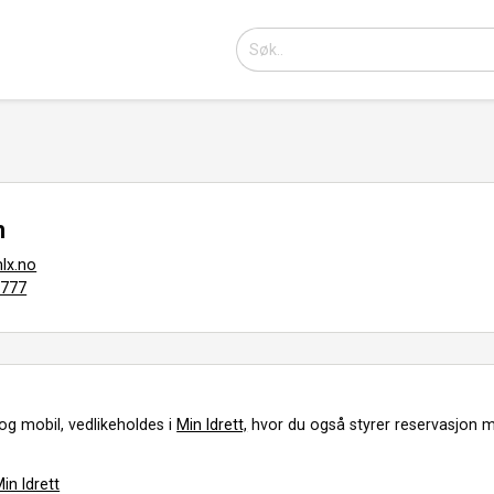
n
lx.no
7777
og mobil, vedlikeholdes i
Min Idrett,
hvor du også styrer reservasjon m
in Idrett