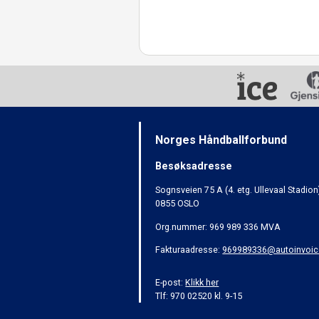
Norges Håndballforbund
Besøksadresse
Sognsveien 75 A (4. etg. Ullevaal Stadion
0855 OSLO
Org.nummer: 969 989 336 MVA
Fakturaadresse:
969989336@autoinvoic
E-post:
Klikk her
Tlf: 970 02520 kl. 9-15