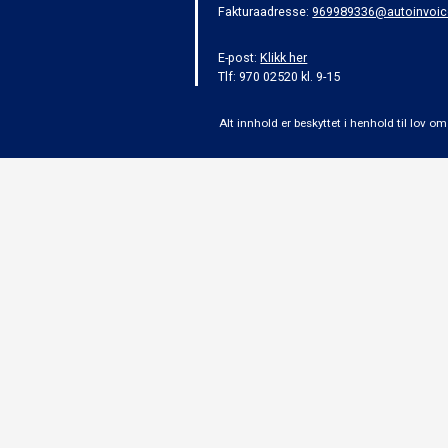
Fakturaadresse:
969989336@autoinvoic
E-post:
Klikk her
Tlf: 970 02520 kl. 9-15
Alt innhold er beskyttet i henhold til lov