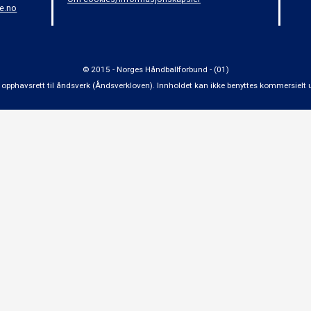
e.no
© 2015 - Norges Håndballforbund - (01)
 om opphavsrett til åndsverk (Åndsverkloven). Innholdet kan ikke benyttes kommersiel