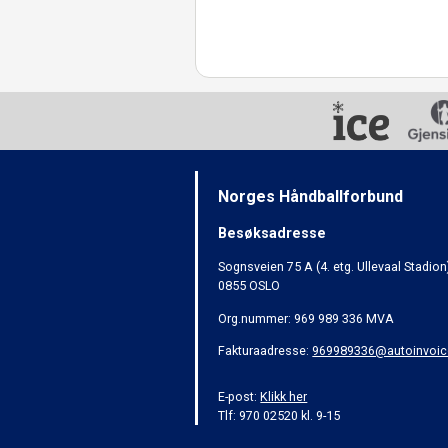
Norges Håndballforbund
Besøksadresse
Sognsveien 75 A (4. etg. Ullevaal Stadion
0855 OSLO
Org.nummer: 969 989 336 MVA
Fakturaadresse:
969989336@autoinvoic
E-post:
Klikk her
Tlf: 970 02520 kl. 9-15