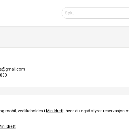
ja@gmail.com
8833
og mobil, vedlikeholdes i
Min Idrett,
hvor du også styrer reservasjon m
in Idrett