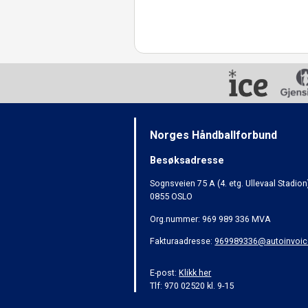
Norges Håndballforbund
Besøksadresse
Sognsveien 75 A (4. etg. Ullevaal Stadion
0855 OSLO
Org.nummer: 969 989 336 MVA
Fakturaadresse:
969989336@autoinvoic
E-post:
Klikk her
Tlf: 970 02520 kl. 9-15