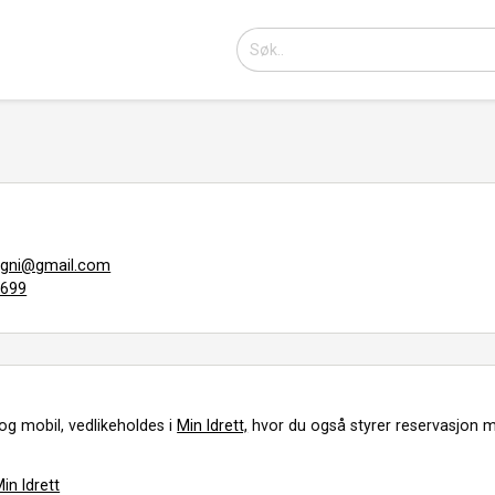
agni@gmail.com
4699
og mobil, vedlikeholdes i
Min Idrett,
hvor du også styrer reservasjon m
in Idrett